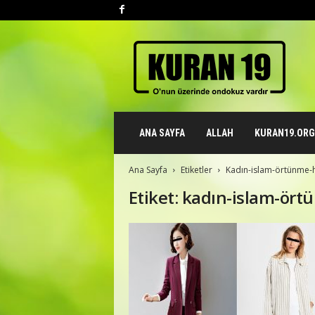
K
u
r
a
n
1
9
ANA SAYFA
ALLAH
KURAN19.ORG 
.
o
r
Ana Sayfa
Etiketler
Kadın-islam-örtünme
g
Etiket: kadın-islam-