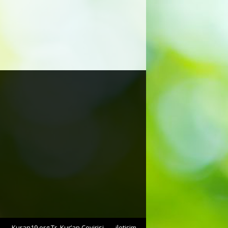
Kuran19.org Tr. Kur’an Çevirisi
iletişim