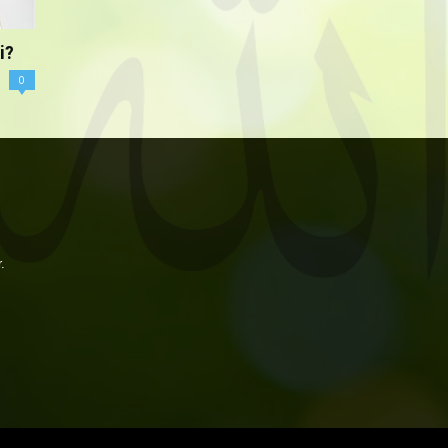
i?
0
.