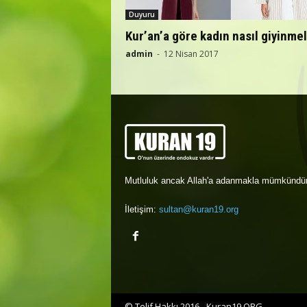
Duyuru
Kur’an’a göre kadın nasıl giyinmel
admin
-
12 Nisan 2017
Mutluluk ancak Allah'a adanmakla mümkündür
İletişim:
sultan@kuran19.org
© Telif Hakkı 2016 - Kuran19.ORG