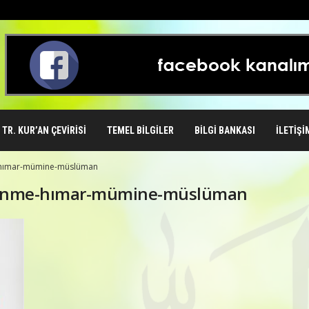
TR. KUR’AN ÇEVIRISI
TEMEL BILGILER
BILGI BANKASI
İLETIŞI
-hımar-mümine-müslüman
örtünme-hımar-mümine-müslüman