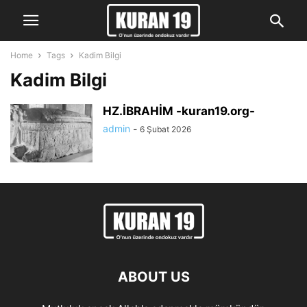
Home
Tags
Kadim Bilgi
Kadim Bilgi
HZ.İBRAHİM -kuran19.org-
admin
-
6 Şubat 2026
ABOUT US