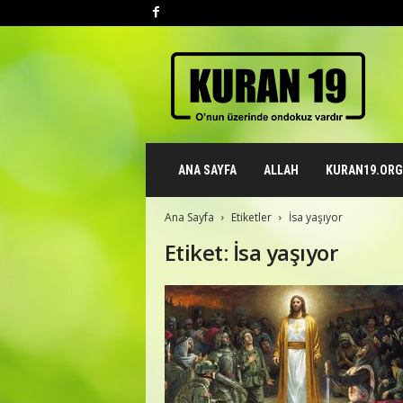
K
u
r
a
n
1
9
ANA SAYFA
ALLAH
KURAN19.ORG 
.
o
r
Ana Sayfa
Etiketler
İsa yaşıyor
g
Etiket: İsa yaşıyor