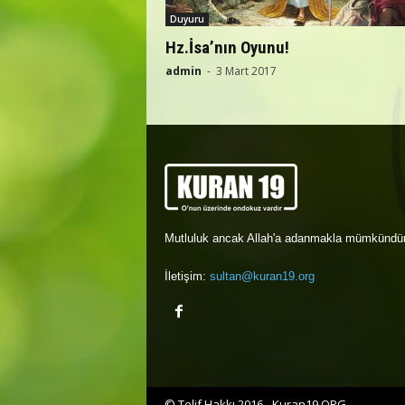
Duyuru
Hz.İsa’nın Oyunu!
admin
-
3 Mart 2017
Mutluluk ancak Allah'a adanmakla mümkündür
İletişim:
sultan@kuran19.org
© Telif Hakkı 2016 - Kuran19.ORG