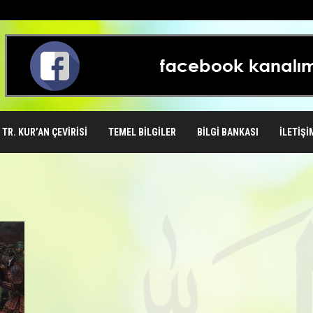
TR. KUR’AN ÇEVIRISI
TEMEL BILGILER
BILGI BANKASI
İLETIŞI