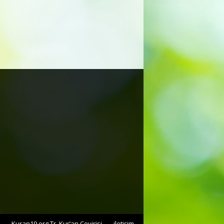
Kuran19.org Tr. Kur’an Çevirisi
iletişim