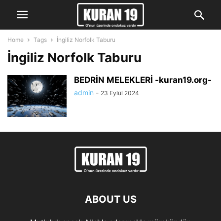
Home
Tags
İngiliz Norfolk Taburu
İngiliz Norfolk Taburu
BEDRİN MELEKLERİ -kuran19.org-
admin
-
23 Eylül 2024
ABOUT US