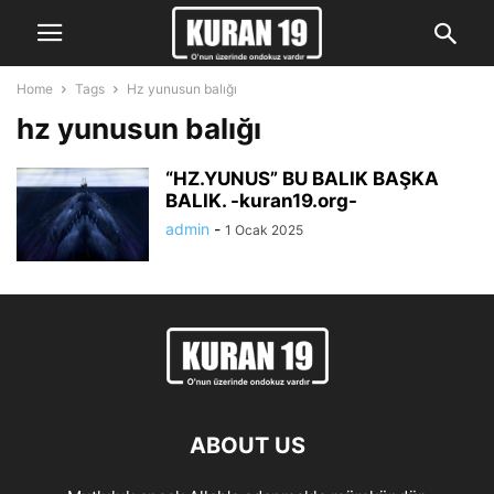
Home
Tags
Hz yunusun balığı
hz yunusun balığı
“HZ.YUNUS” BU BALIK BAŞKA
BALIK. -kuran19.org-
admin
-
1 Ocak 2025
ABOUT US