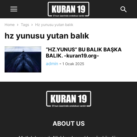
Home
Tags
Hz yunusu yutan balık
hz yunusu yutan balık
“HZ.YUNUS” BU BALIK BAŞKA
BALIK. -kuran19.org-
admin
-
1 Ocak 2025
ABOUT US