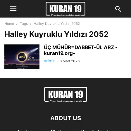
Home
Tags
Halley Kuyruklu Yıldızı 2052
Halley Kuyruklu Yıldızı 2052
ÜÇ MÜHÜR=DABBET-ÜL ARZ -
kuran19.org-
admin
-
8 Mart 2026
ABOUT US