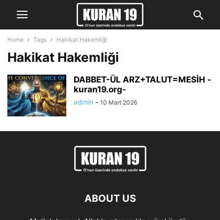
Home
Tags
Hakikat Hakemliği
Hakikat Hakemliği
DABBET-ÜL ARZ+TALUT=MESİH -
kuran19.org-
admin
-
10 Mart 2026
ABOUT US