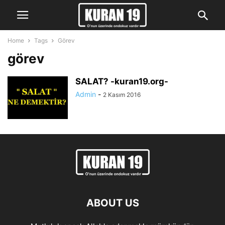
Home
Tags
Görev
görev
SALAT? -kuran19.org-
Admin
-
2 Kasım 2016
ABOUT US