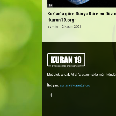
19
Kur’an’a göre Dünya Küre mi Düz 
-kuran19.org-
admin
-
2 Kasım 2021
Mutluluk ancak Allah'a adanmakla mümkündür
İletişim:
sultan@kuran19.org