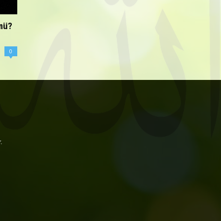
mü?
0
.