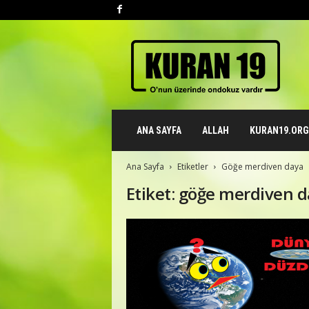
K
u
r
a
n
1
9
ANA SAYFA
ALLAH
KURAN19.ORG 
.
o
r
Ana Sayfa
Etiketler
Göğe merdiven daya
g
Etiket: göğe merdiven 