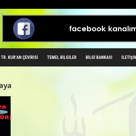
TR. KUR’AN ÇEVIRISI
TEMEL BILGILER
BILGI BANKASI
İLETIŞI
daya