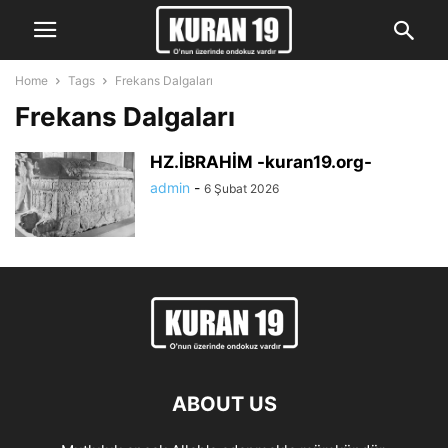
Home
Tags
Frekans Dalgaları
Frekans Dalgaları
HZ.İBRAHİM -kuran19.org-
admin
-
6 Şubat 2026
ABOUT US