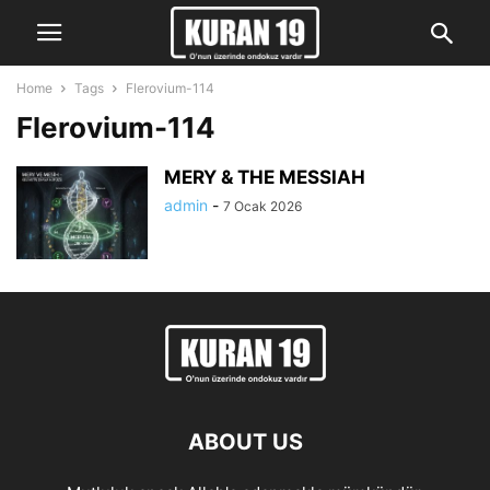
Home
Tags
Flerovium-114
Flerovium-114
MERY & THE MESSIAH
admin
-
7 Ocak 2026
ABOUT US