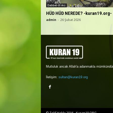
Dabbet-Ül Arz
HÜD HÜD NEREDE? -kuran19.org-
admin
-
26 Şubat 2026
Mutluluk ancak Allah'a adanmakla mümkündür
İletişim:
sultan@kuran19.org
© Telif Hakkı 2016 - Kuran19.ORG