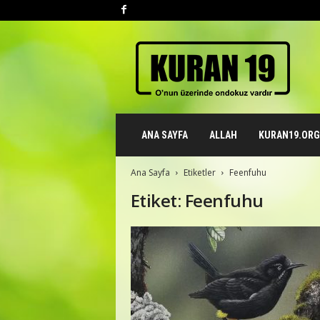
K
u
r
a
n
1
9
ANA SAYFA
ALLAH
KURAN19.ORG 
.
o
r
Ana Sayfa
Etiketler
Feenfuhu
g
Etiket: Feenfuhu