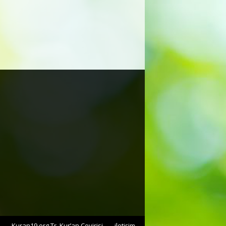
Kuran19.org Tr. Kur’an Çevirisi
iletişim