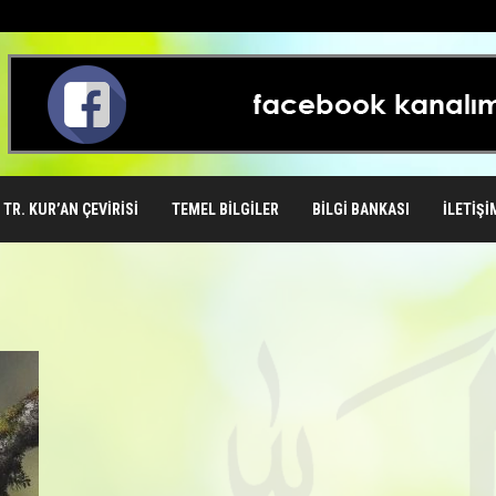
TR. KUR’AN ÇEVIRISI
TEMEL BILGILER
BILGI BANKASI
İLETIŞI