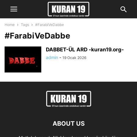
Home
Tags
#FarabiVeDabbe
#FarabiVeDabbe
DABBET-ÜL ARD -kuran19.org-
admin
-
19 Ocak 2026
ABOUT US