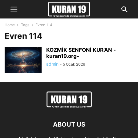
Home
Tags
Evren 114
Evren 114
KOZMİK SENFONİ KUR’AN -
kuran19.org-
admin
-
5 Ocak 2026
ABOUT US