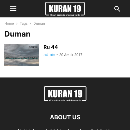
Home
Tags
Duman
Duman
Ru 44
admin
-
29 Aralık 2017
ABOUT US