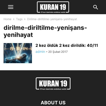
Home
Tags
Dirilme-diriltilme-yenişans-yenihayat
dirilme-diriltilme-yenişans-
yenihayat
2 kez öldük 2 kez dirildik: 40/11
admin
-
20 Şubat 2017
ABOUT US