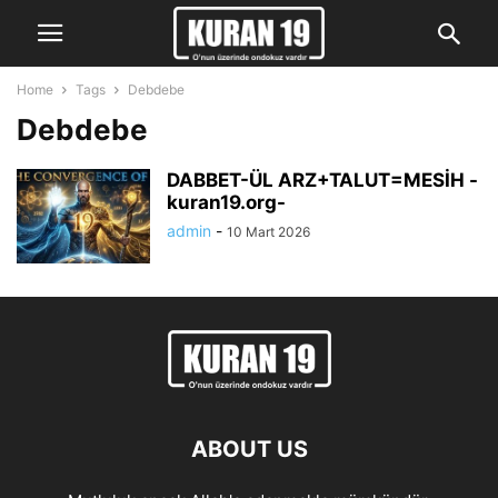
Home
Tags
Debdebe
Debdebe
DABBET-ÜL ARZ+TALUT=MESİH -
kuran19.org-
admin
-
10 Mart 2026
ABOUT US