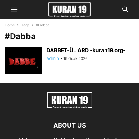
Home
Tags
#Dabba
#Dabba
DABBET-ÜL ARD -kuran19.org-
admin
-
19 Ocak 2026
ABOUT US