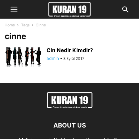
Home
Tags
Cinne
cinne
Cin Nedir Kimdir?
admin
-
8 Eylül 2017
ABOUT US