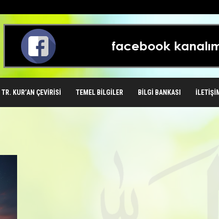
TR. KUR’AN ÇEVIRISI
TEMEL BILGILER
BILGI BANKASI
İLETIŞI