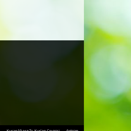
Kuran19.org Tr. Kur’an Çevirisi
iletişim