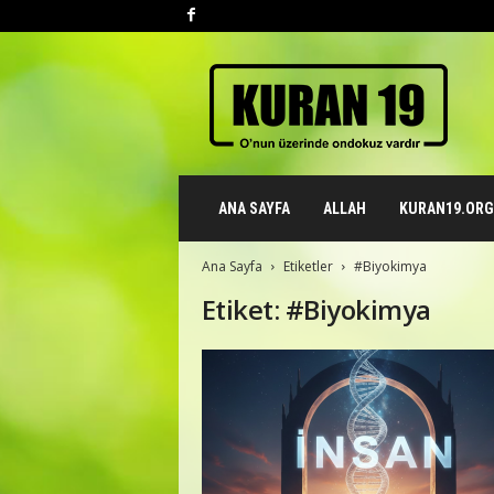
K
u
r
a
n
1
9
ANA SAYFA
ALLAH
KURAN19.ORG 
.
o
r
Ana Sayfa
Etiketler
#Biyokimya
g
Etiket: #Biyokimya