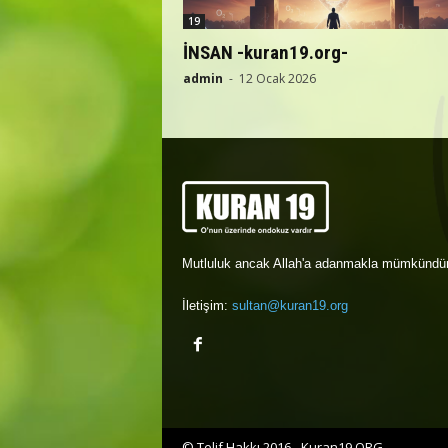
19
İNSAN -kuran19.org-
admin
-
12 Ocak 2026
Mutluluk ancak Allah'a adanmakla mümkündür
İletişim:
sultan@kuran19.org
© Telif Hakkı 2016 - Kuran19.ORG