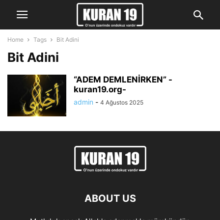
Home
Tags
Bit Adini
Bit Adini
“ADEM DEMLENİRKEN” -
kuran19.org-
admin
-
4 Ağustos 2025
ABOUT US