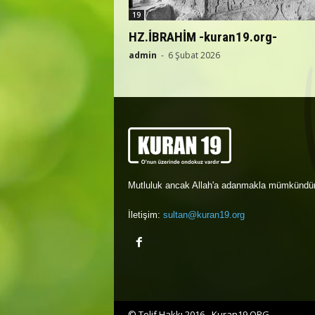
19
HZ.İBRAHİM -kuran19.org-
admin
-
6 Şubat 2026
Mutluluk ancak Allah'a adanmakla mümkündür
İletişim:
sultan@kuran19.org
© Telif Hakkı 2016 - Kuran19.ORG