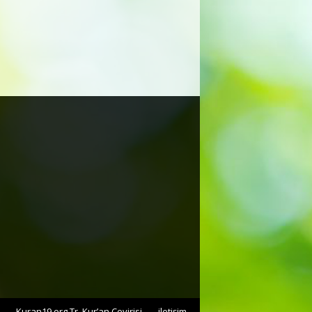
Kuran19.org Tr. Kur’an Çevirisi
iletişim