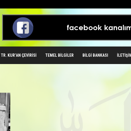
TR. KUR’AN ÇEVIRISI
TEMEL BILGILER
BILGI BANKASI
İLETIŞI