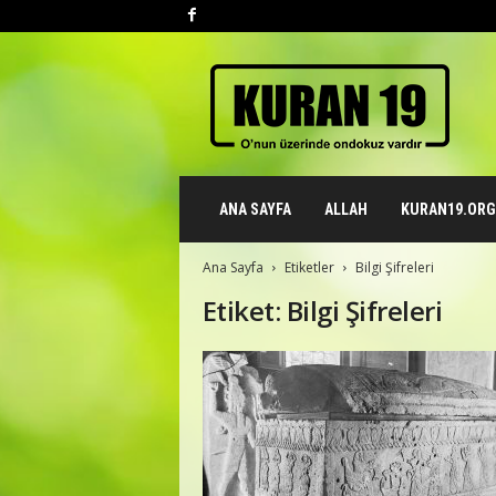
K
u
r
a
n
1
9
ANA SAYFA
ALLAH
KURAN19.ORG 
.
o
r
Ana Sayfa
Etiketler
Bilgi Şifreleri
g
Etiket: Bilgi Şifreleri