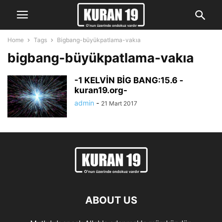
Home
Tags
Bigbang-büyükpatlama-vakıa
bigbang-büyükpatlama-vakıa
-1 KELVİN BİG BANG:15.6 -
kuran19.org-
admin
-
21 Mart 2017
ABOUT US