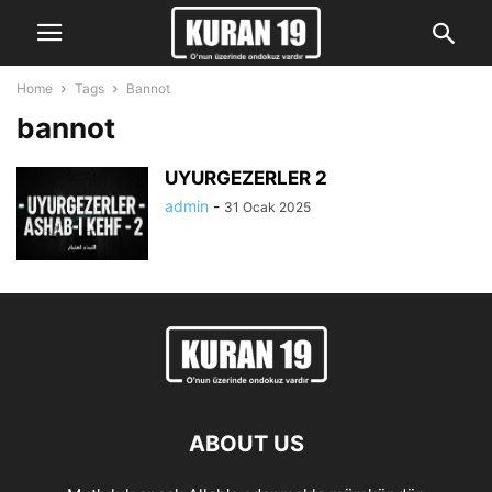
Home
Tags
Bannot
bannot
UYURGEZERLER 2
admin
-
31 Ocak 2025
ABOUT US