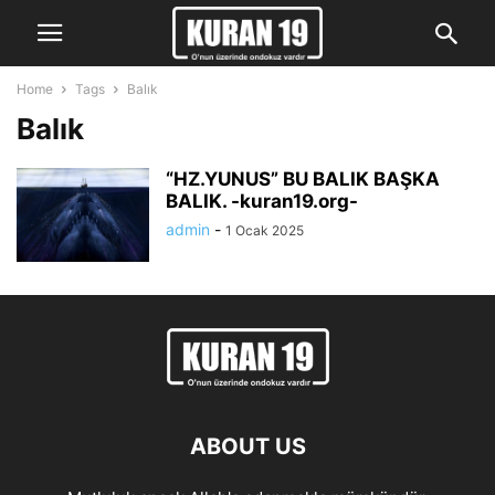
Home
Tags
Balık
Balık
“HZ.YUNUS” BU BALIK BAŞKA
BALIK. -kuran19.org-
admin
-
1 Ocak 2025
ABOUT US