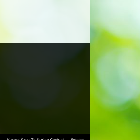
Kuran19.org Tr. Kur’an Çevirisi
iletişim