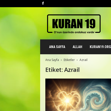
K
u
r
a
n
1
9
ANA SAYFA
ALLAH
KURAN19.ORG 
.
o
r
Ana Sayfa
Etiketler
Azrail
g
Etiket: Azrail