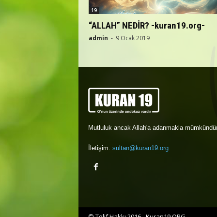
19
“ALLAH” NEDİR? -kuran19.org-
admin
-
9 Ocak 2019
Mutluluk ancak Allah'a adanmakla mümkündür
İletişim:
sultan@kuran19.org
© Telif Hakkı 2016 - Kuran19.ORG