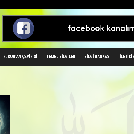
TR. KUR’AN ÇEVIRISI
TEMEL BILGILER
BILGI BANKASI
İLETIŞI