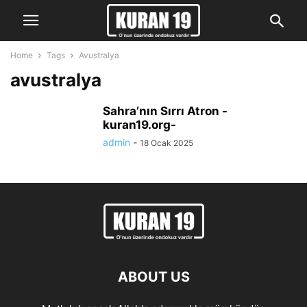
Home
Tags
Avustralya
avustralya
Sahra’nın Sırrı Atron -
kuran19.org-
admin
-
18 Ocak 2025
ABOUT US