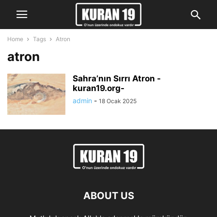
Home
Tags
Atron
atron
Sahra’nın Sırrı Atron -
kuran19.org-
admin
-
18 Ocak 2025
ABOUT US