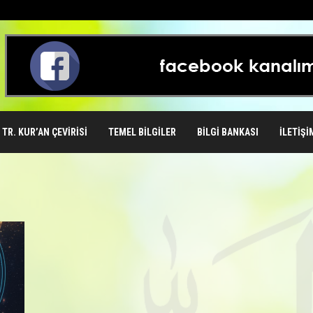
TR. KUR’AN ÇEVIRISI
TEMEL BILGILER
BILGI BANKASI
İLETIŞI