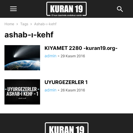
Home
Tags
Ashab-ı-kehf
ashab-ı-kehf
KIYAMET 2280 -kuran19.org-
admin
-
29 Kasım 2016
UYURGEZERLER 1
admin
-
26 Kasım 2016