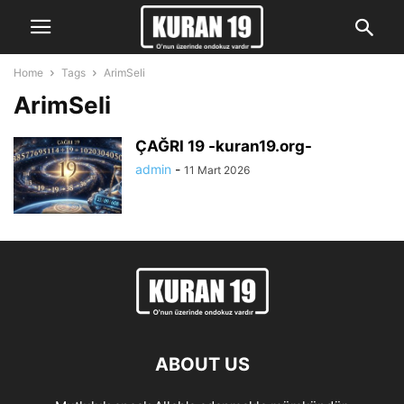
Home
Tags
ArimSeli
ArimSeli
ÇAĞRI 19 -kuran19.org-
admin
-
11 Mart 2026
ABOUT US