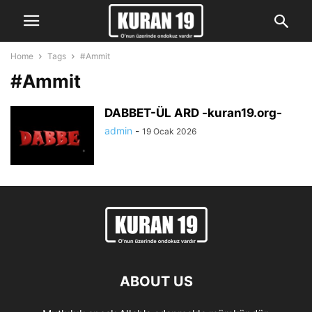
Home
Tags
#Ammit
#Ammit
DABBET-ÜL ARD -kuran19.org-
admin
-
19 Ocak 2026
ABOUT US