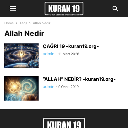
Home
Tags
Allah Nedir
Allah Nedir
ÇAĞRI 19 -kuran19.org-
admin
-
11 Mart 2026
“ALLAH” NEDİR? -kuran19.org-
admin
-
9 Ocak 2019