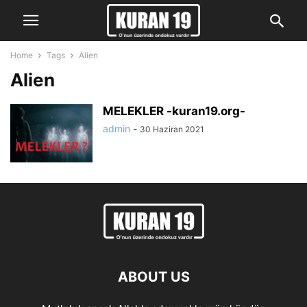
Home
Tags
Alien
Alien
MELEKLER -kuran19.org-
admin
-
30 Haziran 2021
ABOUT US