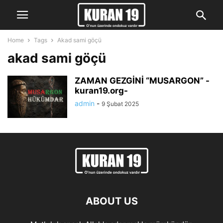
Home
Tags
Akad sami göçü
akad sami göçü
ZAMAN GEZGİNİ “MUSARGON” -
kuran19.org-
admin
-
9 Şubat 2025
ABOUT US