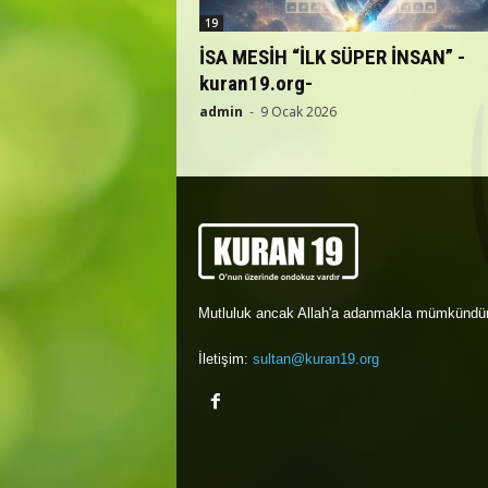
19
İSA MESİH “İLK SÜPER İNSAN” -
kuran19.org-
admin
-
9 Ocak 2026
Mutluluk ancak Allah'a adanmakla mümkündür
İletişim:
sultan@kuran19.org