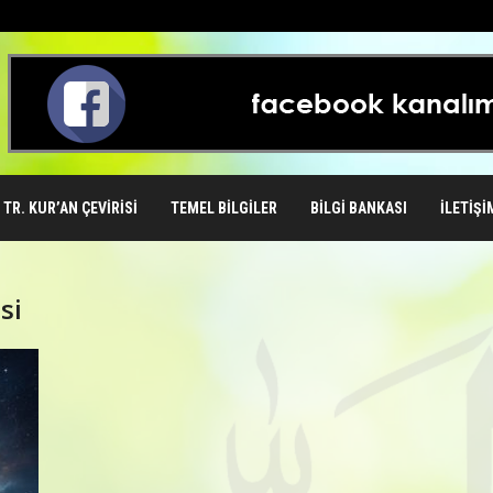
TR. KUR’AN ÇEVIRISI
TEMEL BILGILER
BILGI BANKASI
İLETIŞI
si