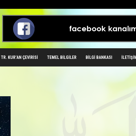
TR. KUR’AN ÇEVIRISI
TEMEL BILGILER
BILGI BANKASI
İLETIŞI