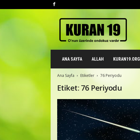
K
u
r
a
n
1
9
ANA SAYFA
ALLAH
KURAN19.ORG 
.
o
r
Ana Sayfa
Etiketler
76 Periyodu
g
Etiket: 76 Periyodu