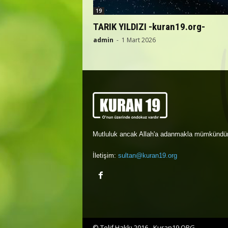
19
TARIK YILDIZI -kuran19.org-
admin
-
1 Mart 2026
Mutluluk ancak Allah'a adanmakla mümkündür
İletişim:
sultan@kuran19.org
© Telif Hakkı 2016 - Kuran19.ORG