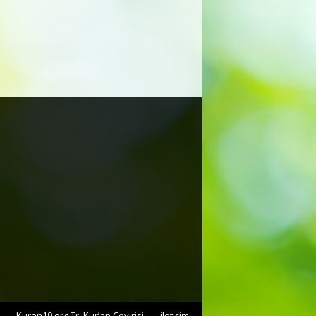
Kuran19.org Tr. Kur’an Çevirisi
iletişim