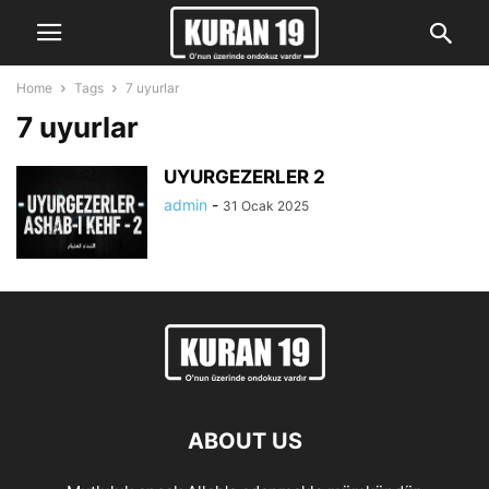
Home
Tags
7 uyurlar
7 uyurlar
UYURGEZERLER 2
admin
-
31 Ocak 2025
ABOUT US