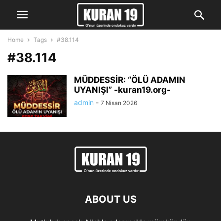
Home
Tags
#38.114
#38.114
MÜDDESSİR: “ÖLÜ ADAMIN
UYANIŞI” -kuran19.org-
admin
-
7 Nisan 2026
ABOUT US