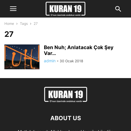
Home
Tags
27
27
Ben Nuh; Anlatacak Çok Şey
Var…
admin
-
30 Ocak 2018
ABOUT US