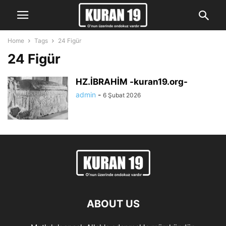
Home
Tags
24 Figür
24 Figür
HZ.İBRAHİM -kuran19.org-
admin
-
6 Şubat 2026
ABOUT US