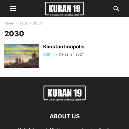
Home
Tags
2030
2030
Konstantinopolis
admin
-
3 Haziran 2021
ABOUT US