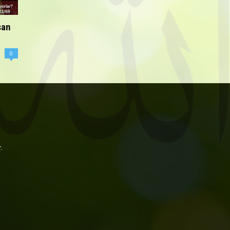
san
0
.