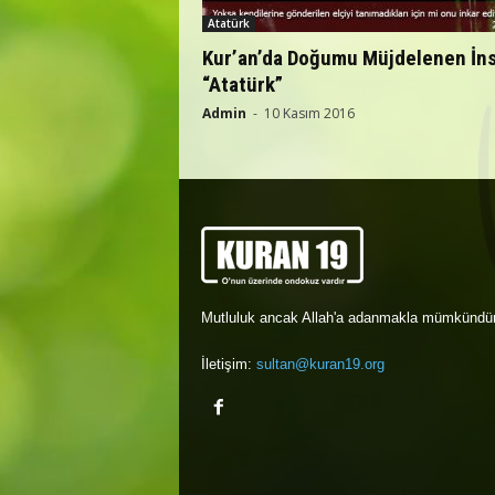
Atatürk
Kur’an’da Doğumu Müjdelenen İn
“Atatürk”
Admin
-
10 Kasım 2016
Mutluluk ancak Allah'a adanmakla mümkündür
İletişim:
sultan@kuran19.org