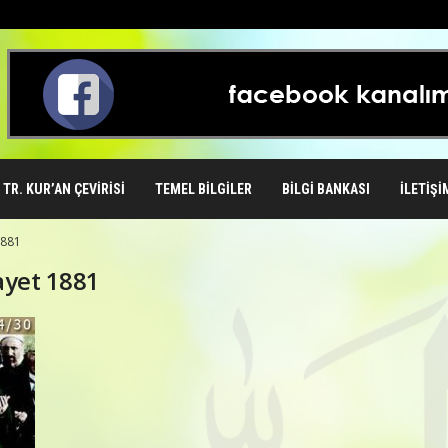
TR. KUR’AN ÇEVIRISI
TEMEL BILGILER
BILGI BANKASI
İLETIŞI
1881
.ayet 1881